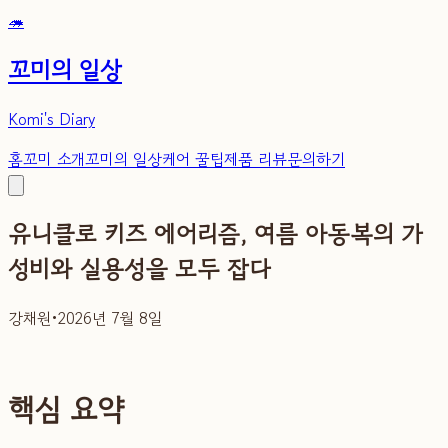
🦔
꼬미의 일상
Komi's Diary
홈
꼬미 소개
꼬미의 일상
케어 꿀팁
제품 리뷰
문의하기
유니클로 키즈 에어리즘, 여름 아동복의 가
성비와 실용성을 모두 잡다
강채원
•
2026년 7월 8일
핵심 요약