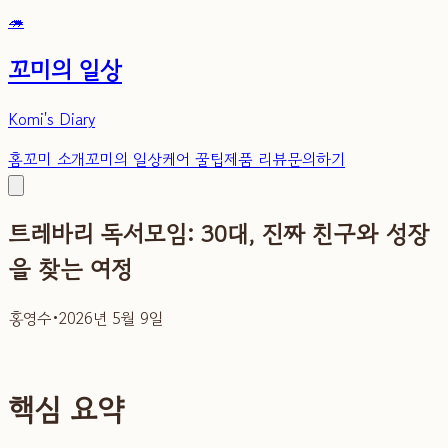
🦔
꼬미의 일상
Komi's Diary
홈
꼬미 소개
꼬미의 일상
케어 꿀팁
제품 리뷰
문의하기
트레바리 독서모임: 30대, 진짜 친구와 성장
을 찾는 여정
홍영수
•
2026년 5월 9일
핵심 요약