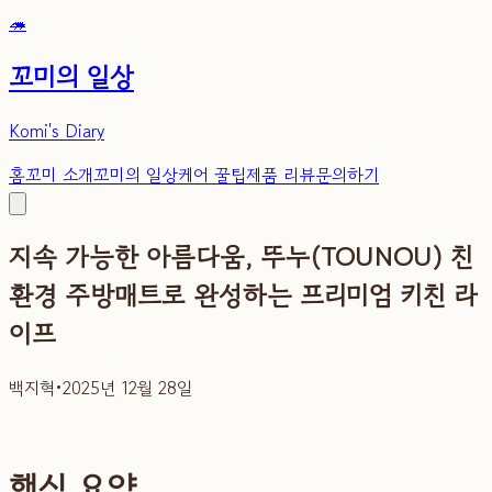
🦔
꼬미의 일상
Komi's Diary
홈
꼬미 소개
꼬미의 일상
케어 꿀팁
제품 리뷰
문의하기
지속 가능한 아름다움, 뚜누(TOUNOU) 친
환경 주방매트로 완성하는 프리미엄 키친 라
이프
백지혁
•
2025년 12월 28일
핵심 요약