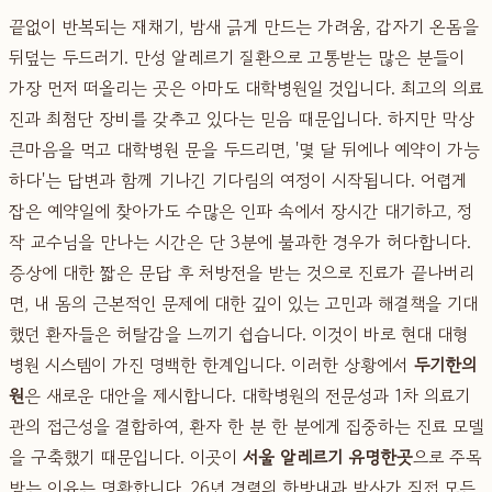
끝없이 반복되는 재채기, 밤새 긁게 만드는 가려움, 갑자기 온몸을
뒤덮는 두드러기. 만성 알레르기 질환으로 고통받는 많은 분들이
가장 먼저 떠올리는 곳은 아마도 대학병원일 것입니다. 최고의 의료
진과 최첨단 장비를 갖추고 있다는 믿음 때문입니다. 하지만 막상
큰마음을 먹고 대학병원 문을 두드리면, '몇 달 뒤에나 예약이 가능
하다'는 답변과 함께 기나긴 기다림의 여정이 시작됩니다. 어렵게
잡은 예약일에 찾아가도 수많은 인파 속에서 장시간 대기하고, 정
작 교수님을 만나는 시간은 단 3분에 불과한 경우가 허다합니다.
증상에 대한 짧은 문답 후 처방전을 받는 것으로 진료가 끝나버리
면, 내 몸의 근본적인 문제에 대한 깊이 있는 고민과 해결책을 기대
했던 환자들은 허탈감을 느끼기 쉽습니다. 이것이 바로 현대 대형
병원 시스템이 가진 명백한 한계입니다. 이러한 상황에서
두기한의
원
은 새로운 대안을 제시합니다. 대학병원의 전문성과 1차 의료기
관의 접근성을 결합하여, 환자 한 분 한 분에게 집중하는 진료 모델
을 구축했기 때문입니다. 이곳이
서울 알레르기 유명한곳
으로 주목
받는 이유는 명확합니다. 26년 경력의 한방내과 박사가 직접 모든