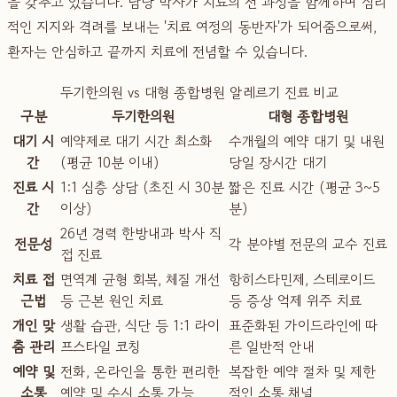
을 갖추고 있습니다. 담당 박사가 치료의 전 과정을 함께하며 심리
적인 지지와 격려를 보내는 '치료 여정의 동반자'가 되어줌으로써,
환자는 안심하고 끝까지 치료에 전념할 수 있습니다.
두기한의원 vs 대형 종합병원 알레르기 진료 비교
구분
두기한의원
대형 종합병원
대기 시
예약제로 대기 시간 최소화
수개월의 예약 대기 및 내원
간
(평균 10분 이내)
당일 장시간 대기
진료 시
1:1 심층 상담 (초진 시 30분
짧은 진료 시간 (평균 3~5
간
이상)
분)
26년 경력 한방내과 박사 직
전문성
각 분야별 전문의 교수 진료
접 진료
치료 접
면역계 균형 회복, 체질 개선
항히스타민제, 스테로이드
근법
등 근본 원인 치료
등 증상 억제 위주 치료
개인 맞
생활 습관, 식단 등 1:1 라이
표준화된 가이드라인에 따
춤 관리
프스타일 코칭
른 일반적 안내
예약 및
전화, 온라인을 통한 편리한
복잡한 예약 절차 및 제한
소통
예약 및 수시 소통 가능
적인 소통 채널