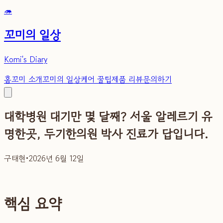
🦔
꼬미의 일상
Komi's Diary
홈
꼬미 소개
꼬미의 일상
케어 꿀팁
제품 리뷰
문의하기
대학병원 대기만 몇 달째? 서울 알레르기 유
명한곳, 두기한의원 박사 진료가 답입니다.
구태현
•
2026년 6월 12일
핵심 요약