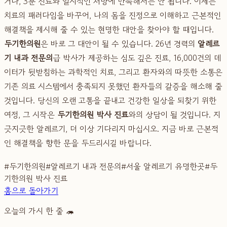
거나, 3분 진료와 일시적인 처방에 만족해서는 안 됩니다. 이제는
치료의 패러다임을 바꾸어, 나의 몸을 진정으로 이해하고 근본적인
해결책을 제시해 줄 수 있는 현명한 대안을 찾아야 할 때입니다.
두기한의원
은 바로 그 대안이 될 수 있습니다. 26년 경력의
알레르
기 내과 전문의
급 박사가 제공하는 심도 깊은 진료, 16,000건의 데
이터가 뒷받침하는 과학적인 치료, 그리고 환자와의 따뜻한 소통은
기존 의료 시스템에서 충족되지 못했던 환자들의 갈증을 해소해 줄
것입니다. 당신의 오랜 고통을 끝내고 건강한 일상을 되찾기 위한
여정, 그 시작은
두기한의원 박사 진료
와의 상담이 될 것입니다. 지
긋지긋한 알레르기, 더 이상 기다리지 마십시오. 지금 바로 근본적
인 해결책을 향한 문을 두드리시길 바랍니다.
#
두기한의원
#
알레르기 내과 전문의
#
서울 알레르기 유명한곳
#
두
기한의원 박사 진료
홈으로 돌아가기
오늘의 가시 한 줄 🦔