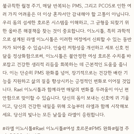
불규칙한 월경 주기, 매달 반복되는 PMS, 그리고 PCOS로 인한 여
러 가지 어려움은 더 이상 혼자서만 감내해야 할 고통이 아닙니다.
우리 몸의 섬세한 호르몬 시스템을 이해하고, 그 균형을 되찾기 위
한 올바른 해결책을 찾는 것이 중요합니다. 이노시톨, 특히 과학적
으로 설계된 라엘 이노시톨은 이러한 여정에서 신뢰할 수 있는 동반
자가 되어줄 수 있습니다. 인슐린 저항성을 개선하고 세포 신호 전
달을 정상화함으로써, 이노시톨은 불안정한 여성 호르몬 수치를 바
로잡고 건강한 생리적 리듬을 회복하는 데 근본적인 도움을 줍니
다. 이는 단순히 PMS 완화를 넘어, 장기적으로는 건강한 배란 기
능을 지원하고 삶의 질을 향상시키는 긍정적인 변화로 이어질 것입
니다. Rael 이노시톨과 함께라면 매달의 변화를 두려움이 아닌 편
안함으로 맞이할 수 있습니다. 당신의 몸이 보내는 신호에 귀 기울
이고, 당신의 건강한 내일을 위해 오늘부터 라엘과 함께 시작해보
세요. 당신의 빛나는 모든 날들을 라엘이 응원합니다.
#
라엘 이노시톨
#
Rael 이노시톨
#
여성 호르몬
#
PMS 완화
#
월경 주