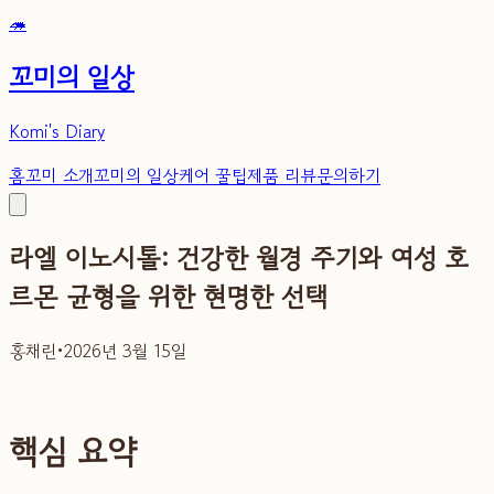
🦔
꼬미의 일상
Komi's Diary
홈
꼬미 소개
꼬미의 일상
케어 꿀팁
제품 리뷰
문의하기
라엘 이노시톨: 건강한 월경 주기와 여성 호
르몬 균형을 위한 현명한 선택
홍채린
•
2026년 3월 15일
핵심 요약