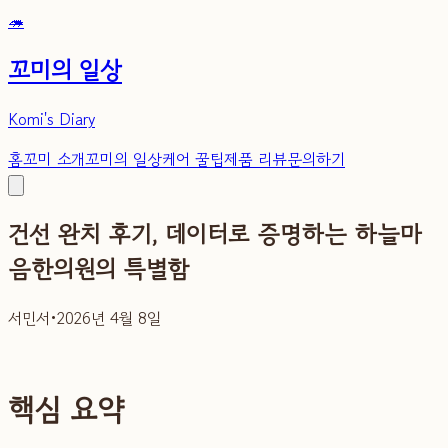
🦔
꼬미의 일상
Komi's Diary
홈
꼬미 소개
꼬미의 일상
케어 꿀팁
제품 리뷰
문의하기
건선 완치 후기, 데이터로 증명하는 하늘마
음한의원의 특별함
서민서
•
2026년 4월 8일
핵심 요약