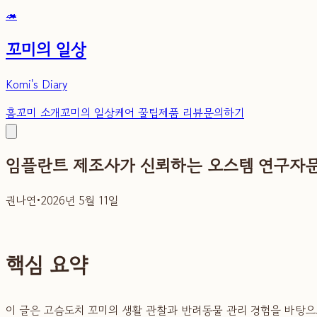
🦔
꼬미의 일상
Komi's Diary
홈
꼬미 소개
꼬미의 일상
케어 꿀팁
제품 리뷰
문의하기
임플란트 제조사가 신뢰하는 오스템 연구자문
권나연
•
2026년 5월 11일
핵심 요약
이 글은 고슴도치 꼬미의 생활 관찰과 반려동물 관리 경험을 바탕으로