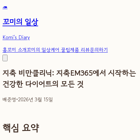
🦔
꼬미의 일상
Komi's Diary
홈
꼬미 소개
꼬미의 일상
케어 꿀팁
제품 리뷰
문의하기
지축 비만클리닉: 지축EM365에서 시작하는
건강한 다이어트의 모든 것
배준영
•
2026년 3월 15일
핵심 요약