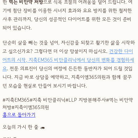
한
먹는 비만약 처방
으로 식욕 조절의 어려움을 덜어 드립니다. 여
기에 첨단 장비를 이용한 시너지 효과와 요요 방지를 위한 철저한
사후 관리까지, 당신의 성공적인 다이어트를 위한 모든 것이 준비
되어 있습니다.
단순히 살을 빼는 것을 넘어, 자신감을 되찾고 활기찬 삶을 시작하
고 싶으신가요? 그렇다면 더 이상 망설이지 마십시오.
건강한 다이
어트의 시작, 지축EM365 비만클리닉에서 당신의 변화를 경험하세
요
. 전문 의료진이 당신의 여정에 든든한 동반자가 되어 드릴 것입
니다. 지금 바로 상담을 예약하고, 지축이엠365의원과 함께 꿈꾸
던 모습을 현실로 만들어 보시기 바랍니다.
#
지축EM365
#
지축 비만클리닉
#
LLP 지방분해주사
#
먹는 비만약
처방
#
지축이엠365의원
홈으로 돌아가기
오늘의 가시 한 줄 🦔