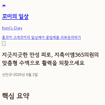
🦔
꼬미의 일상
Komi's Diary
홈
꼬미 소개
꼬미의 일상
케어 꿀팁
제품 리뷰
문의하기
지긋지긋한 만성 피로, 지축이엠365의원의
맞춤형 수액으로 활력을 되찾으세요
신민규
•
2026년 6월 2일
핵심 요약