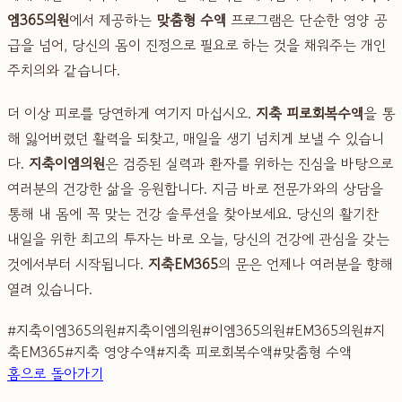
엠365의원
에서 제공하는
맞춤형 수액
프로그램은 단순한 영양 공
급을 넘어, 당신의 몸이 진정으로 필요로 하는 것을 채워주는 개인
주치의와 같습니다.
더 이상 피로를 당연하게 여기지 마십시오.
지축 피로회복수액
을 통
해 잃어버렸던 활력을 되찾고, 매일을 생기 넘치게 보낼 수 있습니
다.
지축이엠의원
은 검증된 실력과 환자를 위하는 진심을 바탕으로
여러분의 건강한 삶을 응원합니다. 지금 바로 전문가와의 상담을
통해 내 몸에 꼭 맞는 건강 솔루션을 찾아보세요. 당신의 활기찬
내일을 위한 최고의 투자는 바로 오늘, 당신의 건강에 관심을 갖는
것에서부터 시작됩니다.
지축EM365
의 문은 언제나 여러분을 향해
열려 있습니다.
#
지축이엠365의원
#
지축이엠의원
#
이엠365의원
#
EM365의원
#
지
축EM365
#
지축 영양수액
#
지축 피로회복수액
#
맞춤형 수액
홈으로 돌아가기