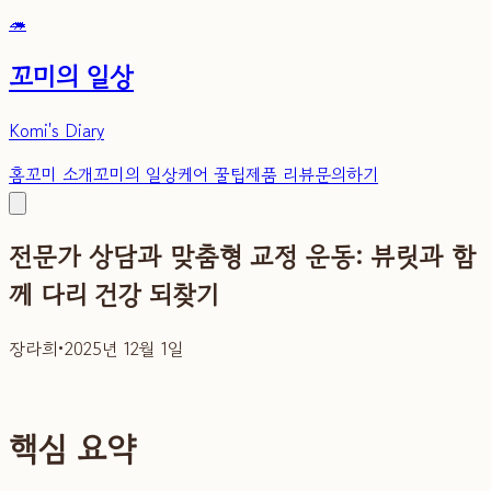
🦔
꼬미의 일상
Komi's Diary
홈
꼬미 소개
꼬미의 일상
케어 꿀팁
제품 리뷰
문의하기
전문가 상담과 맞춤형 교정 운동: 뷰릿과 함
께 다리 건강 되찾기
장라희
•
2025년 12월 1일
핵심 요약