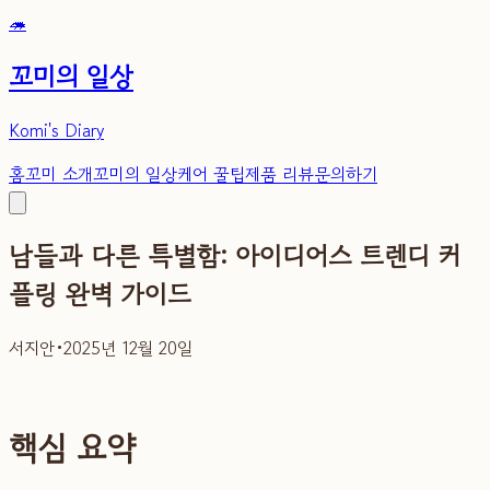
🦔
꼬미의 일상
Komi's Diary
홈
꼬미 소개
꼬미의 일상
케어 꿀팁
제품 리뷰
문의하기
남들과 다른 특별함: 아이디어스 트렌디 커
플링 완벽 가이드
서지안
•
2025년 12월 20일
핵심 요약