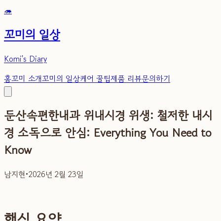
🦔
꼬미의 일상
Komi's Diary
홈
꼬미 소개
꼬미의 일상
케어 꿀팁
제품 리뷰
문의하기
둔산속편한내과 위내시경 위생: 철저한 내시
경 소독으로 안심: Everything You Need to
Know
남지현
•
2026년 2월 23일
핵심 요약