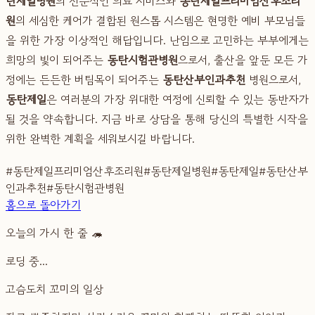
탄제일병원
의 전문적인 의료 서비스와
동탄제일프리미엄산후조리
원
의 세심한 케어가 결합된 원스톱 시스템은 현명한 예비 부모님들
을 위한 가장 이상적인 해답입니다. 난임으로 고민하는 부부에게는
희망의 빛이 되어주는
동탄시험관병원
으로서, 출산을 앞둔 모든 가
정에는 든든한 버팀목이 되어주는
동탄산부인과추천
병원으로서,
동탄제일
은 여러분의 가장 위대한 여정에 신뢰할 수 있는 동반자가
될 것을 약속합니다. 지금 바로 상담을 통해 당신의 특별한 시작을
위한 완벽한 계획을 세워보시길 바랍니다.
#
동탄제일프리미엄산후조리원
#
동탄제일병원
#
동탄제일
#
동탄산부
인과추천
#
동탄시험관병원
홈으로 돌아가기
오늘의 가시 한 줄 🦔
로딩 중...
고슴도치 꼬미의 일상