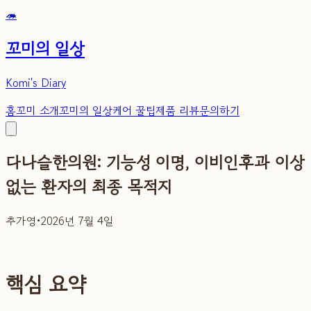
🦔
꼬미의 일상
Komi's Diary
홈
꼬미 소개
꼬미의 일상
케어 꿀팁
제품 리뷰
문의하기
다나슬한의원: 기능성 이명, 이비인후과 이상
없는 환자의 최종 목적지
추가영
•
2026년 7월 4일
핵심 요약