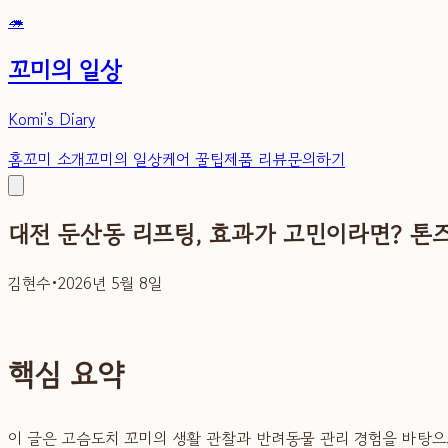
🦔
꼬미의 일상
Komi's Diary
홈
꼬미 소개
꼬미의 일상
케어 꿀팁
제품 리뷰
문의하기
대전 둔산동 리프팅, 효과가 고민이라면? 톤
김현수
•
2026년 5월 8일
핵심 요약
이 글은 고슴도치 꼬미의 생활 관찰과 반려동물 관리 경험을 바탕으로