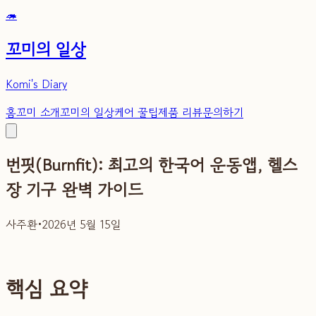
🦔
꼬미의 일상
Komi's Diary
홈
꼬미 소개
꼬미의 일상
케어 꿀팁
제품 리뷰
문의하기
번핏(Burnfit): 최고의 한국어 운동앱, 헬스
장 기구 완벽 가이드
사주환
•
2026년 5월 15일
핵심 요약