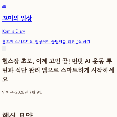
🦔
꼬미의 일상
Komi's Diary
홈
꼬미 소개
꼬미의 일상
케어 꿀팁
제품 리뷰
문의하기
헬스장 초보, 이제 고민 끝! 번핏 AI 운동 루
틴과 식단 관리 앱으로 스마트하게 시작하세
요
안채은
•
2026년 7월 9일
핵심 요약