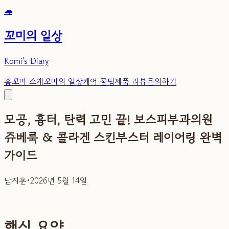
🦔
꼬미의 일상
Komi's Diary
홈
꼬미 소개
꼬미의 일상
케어 꿀팁
제품 리뷰
문의하기
모공, 흉터, 탄력 고민 끝! 보스피부과의원
쥬베룩 & 콜라겐 스킨부스터 레이어링 완벽
가이드
남지훈
•
2026년 5월 14일
핵심 요약