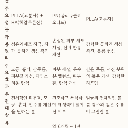
분
주
요
PLLA(고분자) +
PN(폴리뉴클레
PLLA(고분자)
성
HA(히알루론산)
오티드)
분
작
손상된 피부 세포
용
섬유아세포 자극, 자
강력한 콜라겐 생성
재생, 진피 환경
원
가 콜라겐 생성 촉진
촉진, 볼륨 형성
개선
리
주
모공, 흉터, 잔주름,
피부 재생, 유수
깊은 주름, 꺼진 부위
요
피부결 개선, 자연스
분 밸런스, 피부
의 볼륨 개선, 강력한
효
러운 탄력
결, 탄력 개선
리프팅
과
추
전체적인 피부결, 모
건조하고 푸석하
얼굴의 전체적인 볼
천
공, 흉터, 잔주름 개선
며 재생력이 떨어
륨 감소와 깊은 주름
대
을 원하는 분
진 피부
이 고민인 분
상
유
약 6개월 ~ 1년